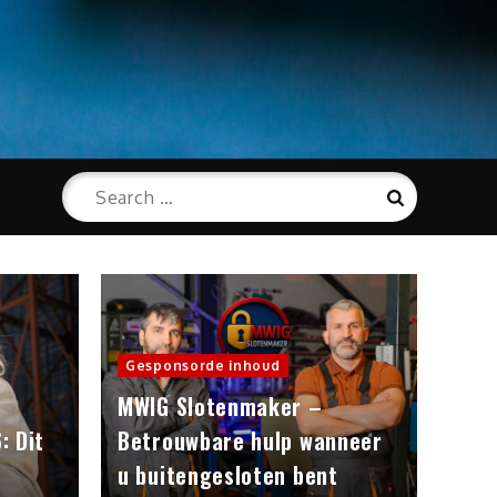
Search
Search
for:
Gesponsorde inhoud
MWIG Slotenmaker –
: Dit
Betrouwbare hulp wanneer
u buitengesloten bent