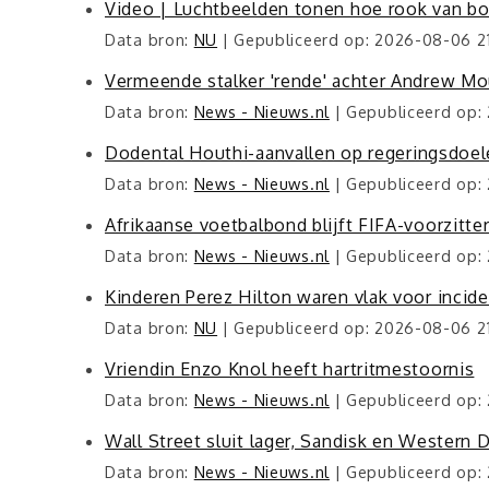
Video | Luchtbeelden tonen hoe rook van b
Data bron:
NU
Gepubliceerd op: 2026-08-06 21
Vermeende stalker 'rende' achter Andrew M
Data bron:
News - Nieuws.nl
Gepubliceerd op:
Dodental Houthi-aanvallen op regeringsdoe
Data bron:
News - Nieuws.nl
Gepubliceerd op:
Afrikaanse voetbalbond blijft FIFA-voorzitte
Data bron:
News - Nieuws.nl
Gepubliceerd op: 
Kinderen Perez Hilton waren vlak voor incide
Data bron:
NU
Gepubliceerd op: 2026-08-06 2
Vriendin Enzo Knol heeft hartritmestoornis
Data bron:
News - Nieuws.nl
Gepubliceerd op: 
Wall Street sluit lager, Sandisk en Western Di
Data bron:
News - Nieuws.nl
Gepubliceerd op: 