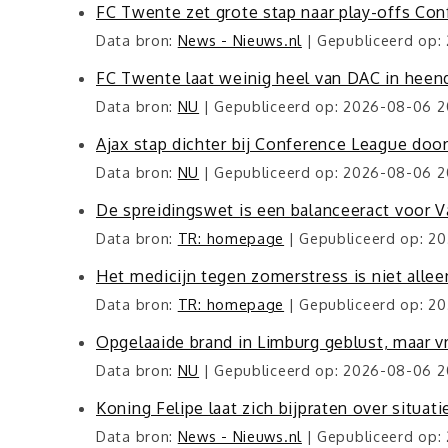
FC Twente zet grote stap naar play-offs Co
Data bron:
News - Nieuws.nl
Gepubliceerd op:
FC Twente laat weinig heel van DAC in hee
Data bron:
NU
Gepubliceerd op: 2026-08-06 2
Ajax stap dichter bij Conference League do
Data bron:
NU
Gepubliceerd op: 2026-08-06 2
De spreidingswet is een balanceeract voor V
Data bron:
TR: homepage
Gepubliceerd op: 2
Het medicijn tegen zomerstress is niet allee
Data bron:
TR: homepage
Gepubliceerd op: 2
Opgelaaide brand in Limburg geblust, maar v
Data bron:
NU
Gepubliceerd op: 2026-08-06 2
Koning Felipe laat zich bijpraten over situati
Data bron:
News - Nieuws.nl
Gepubliceerd op: