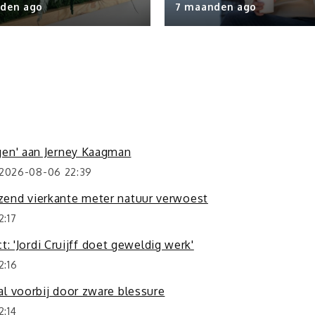
den ago
7 maanden ago
gen' aan Jerney Kaagman
 2026-08-06 22:39
zend vierkante meter natuur verwoest
:17
t: 'Jordi Cruijff doet geweldig werk'
2:16
l voorbij door zware blessure
:14