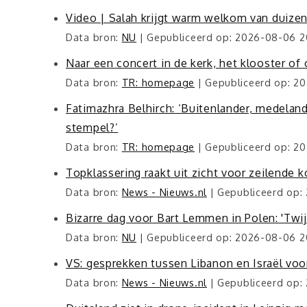
Video | Salah krijgt warm welkom van duize
Data bron:
NU
Gepubliceerd op: 2026-08-06 2
Naar een concert in de kerk, het klooster of 
Data bron:
TR: homepage
Gepubliceerd op: 2
Fatimazhra Belhirch: ‘Buitenlander, medelan
stempel?’
Data bron:
TR: homepage
Gepubliceerd op: 2
Topklassering raakt uit zicht voor zeilende k
Data bron:
News - Nieuws.nl
Gepubliceerd op:
Bizarre dag voor Bart Lemmen in Polen: 'Twijf
Data bron:
NU
Gepubliceerd op: 2026-08-06 2
VS: gesprekken tussen Libanon en Israël vo
Data bron:
News - Nieuws.nl
Gepubliceerd op: