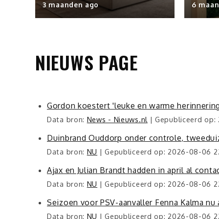
3 maanden ago
6 maan
NIEUWS PAGE
Gordon koestert 'leuke en warme herinnerin
Data bron:
News - Nieuws.nl
Gepubliceerd op:
Duinbrand Ouddorp onder controle, tweedui
Data bron:
NU
Gepubliceerd op: 2026-08-06 22
Ajax en Julian Brandt hadden in april al contac
Data bron:
NU
Gepubliceerd op: 2026-08-06 2
Seizoen voor PSV-aanvaller Fenna Kalma nu a
Data bron:
NU
Gepubliceerd op: 2026-08-06 22