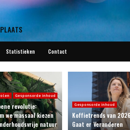
 PLAATS
Statistieken
Contact
volen
Gesponsorde inhoud
ene revolutie:
Gesponsorde inhoud
m we massaal kiezen
Koffietrends van 2026
onderhoudsvrije natuur
Gaat er Veranderen