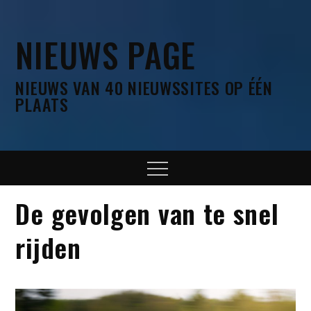
Skip
to
NIEUWS PAGE
content
NIEUWS VAN 40 NIEUWSSITES OP ÉÉN
PLAATS
Menu
De gevolgen van te snel
rijden